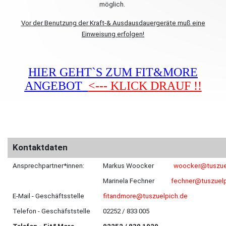
möglich.
Vor der Benutzung der Kraft-& Ausdausdauergeräte muß eine
Einweisung erfolgen!
HIER GEHT`S ZUM FIT&MORE
ANGEBOT
<--- KLICK DRAUF !!
Kontaktdaten
Ansprechpartner*innen:
Markus Woocker
woocker@tuszue
Marinela Fechner
fechner@tuszuelp
E-Mail - Geschäftsstelle
fitandmore@tuszuelpich.de
Telefon - Geschäfststelle
02252 / 833 005