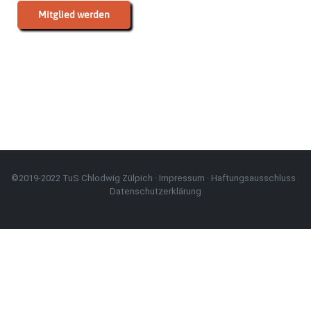
Mitglied werden
©2019-2022 TuS Chlodwig Zülpich ·
Impressum
·
Haftungsausschluss
·
Datenschutzerklärung