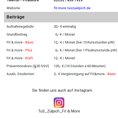
Telefon - Fit&More
02252 / 830 1929
Website:
fit-more.tuszuelpich.de
Beiträge
Aufnahmegebühr:
20,- € einmalig
Grundbeitrag:
6,- € / Monat
Fit & more -
Basic
12,- € / Monat (bei 15 Kursstunden pW)
Fit & more -
Plus
6,- € / Monat (bei 1 Pluskursstunde pW)
Fit & more -
Kraft
12,- € / Monat
Präventionskurs (§20 SGV)
120,- € (10 Stunden a 60 Minuten)
Azubi, Studenten:
2,- € Vergünstigung auf Fit&more -
Basic
Sie finden uns auch auf Instagram
TuS_Zülpich_Fit & More